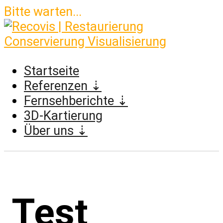
Bitte warten...
Skip
to
content
Startseite
Referenzen ⇣
Fernsehberichte ⇣
3D-Kartierung
Über uns ⇣
Test